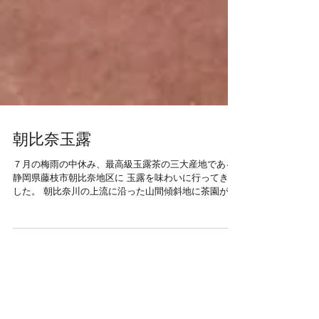
朝比奈玉露
７月の梅雨の中休み、最高級玉露茶の三大産地である
静岡県藤枝市朝比奈地区に 玉露を味わいに行ってきま
した。 朝比奈川の上流に沿った山間傾斜地に茶園が開
かれており、 冷清涼な気象条件により最上級茶の生産
に適した地形を有しているところから栽培され始めま
した。...